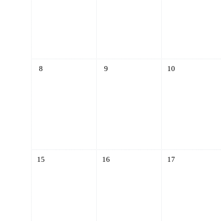
Sin eventos, domingo, 8 junio
Sin eventos, lunes, 9 junio
Sin eventos, marte
8
9
10
Sin eventos, domingo, 15 junio
Sin eventos, lunes, 16 junio
Sin eventos, marte
15
16
17